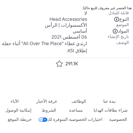
هذا العنصر غير معروف للبيع حاليًا.
قابلة للتبادل
لا
النوع
Head Accessories
الموضع
الأكسسوارات | الرأس
المواد
أساسي
تاريخ الإنشاء
06 أغسطس 2021
الوصف
ارتدي غطاء "All Over The Place" أثناء حفلة 
إطلاق KSI.
291.1K
نبذة عنا
الوظائف
غرفة الأخبار
الآباء
شراء بطاقات الهدايا
مساعدة
الشروط
إمكانية الوصول
الخصوصية
اختيارات الخصوصية المتوفرة لك
خريطة الموقع