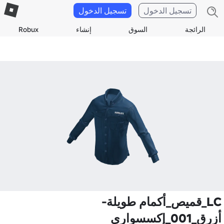
تسجيل الدخول
تسجيل الدخول
الرائجة
السوق
إنشاء
Robux
LC_قميص_أكمام طويلة-
أزرق_001_إكسسواري