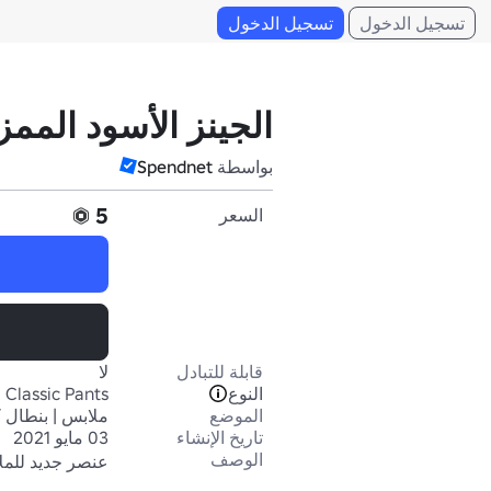
تسجيل الدخول
تسجيل الدخول
الجينز الأسود المم
بواسطة
Spendnet
5
السعر
قابلة للتبادل
لا
النوع
Classic Pants
الموضع
ملابس | بنطال 
تاريخ الإنشاء
03 مايو 2021
الوصف
عنصر جديد للمل