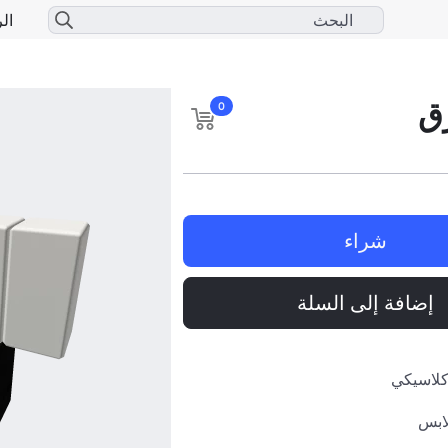
الر
زق
0
شراء
إضافة إلى السلة
كلاسيكي
ابس