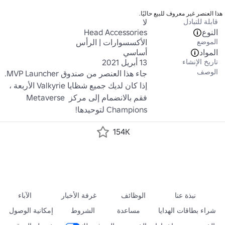
هذا العنصر غير معروف للبيع حاليًا.
قابلة للتبادل
لا
النوع
Head Accessories
الموضع
الأكسسوارات | الرأس
المواد
أساسي
تاريخ الإنشاء
13 أبريل 2021
الوصف
جاء هذا العنصر من صندوق MVP Launcher. 
إذا كان لديك جميع شظايا Valkyrie الأربعة ، 
فقم بالانضمام إلى مركز Metaverse 
Champions لتوحيدها!
154K
نبذة عنا
الوظائف
غرفة الأخبار
الآباء
شراء بطاقات الهدايا
مساعدة
الشروط
إمكانية الوصول