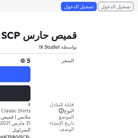
تسجيل الدخول
تسجيل الدخول
قميص حارس SCP
بواسطة
!X Studio!
5
السعر
قابلة للتبادل
لا
النوع
Classic Shirts
الموضع
ملابس | قميص 
تاريخ الإنشاء
31 مارس 2021
الوصف
السراويل 
93687580/SCP-