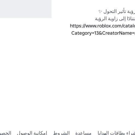
https://www.roblox.com/catal
Category=13&CreatorName=
https://www.roblox.com/catalog
Category=1&CreatorName=Outstanding%20Mov
هل لديك فكرة عن UGC؟ انضم إلى مجموعتي ونشر 
https://www.roblox.com/groups/5145268
قد لا يتم دعم هذا التأثير المتغير من قبل الأجهزة 
راء بطاقات الهدايا
مساعدة
الشروط
إمكانية الوصول
الخصو