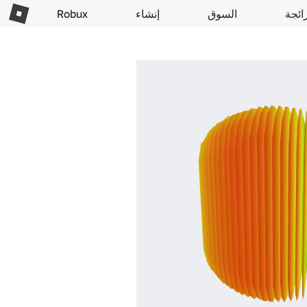
ائجة
السوق
إنشاء
Robux