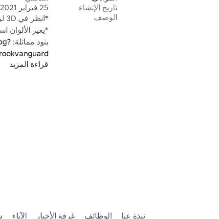
تاريخ الإنشاء
25 فبراير 2021
الوصف
بنود مماثلة: 
og?
rookvanguard
قراءة المزيد
عناصر جديدة: 
?
e&SortType=3
اقتراحاتك!

/Outstanding-
Move#!/
المنخفضة.
نبذة عنا
الوظائف
غرفة الأخبار
الآباء
ش