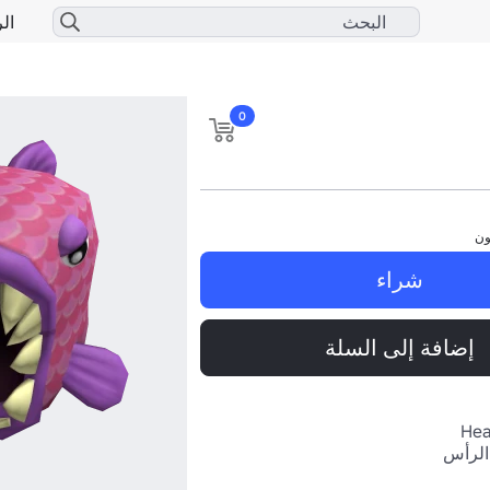
الر
0
ون
شراء
إضافة إلى السلة
Hea
الرأس