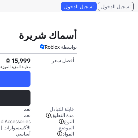
تسجيل الدخول
تسجيل الدخول
أسماك شريرة
بواسطة
Roblox
15,999
أفضل سعر
معاينة المزيد
الموزع
قابلة للتبادل
نعم
مدة التعليق
نعم
النوع
d Accessories
الموضع
الأكسسوارات | 
المواد
أساسي