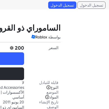
تسجيل الدخول
تسجيل الدخول
الساموراي ذو القرون
بواسطة
Roblox
200
السعر
قابلة للتبادل
لا
النوع
d Accessories
الموضع
الأكسسوارات | 
المواد
أساسي
تاريخ الإنشاء
20 يونيو 2011
الوصف