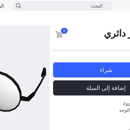
الر
 دائري
0
شراء
إضافة إلى السلة
Fac
الوجه