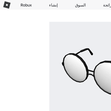
ائجة
السوق
إنشاء
Robux