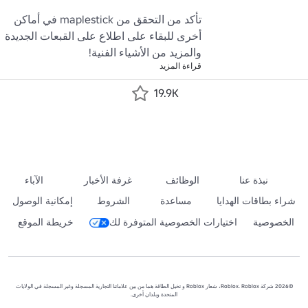
تأكد من التحقق من maplestick في أماكن 
أخرى للبقاء على اطلاع على القبعات الجديدة 
والمزيد من الأشياء الفنية!
قراءة المزيد
19.9K
نبذة عنا
الوظائف
غرفة الأخبار
الآباء
شراء بطاقات الهدايا
مساعدة
الشروط
إمكانية الوصول
الخصوصية
اختيارات الخصوصية المتوفرة لك
خريطة الموقع
©2026 شركة Roblox. Roblox، شعار Roblox و تخيل الطاقة هما من بين علاماتنا التجارية المسجلة وغير المسجلة في الولايات
المتحدة وبلدان أخرى.