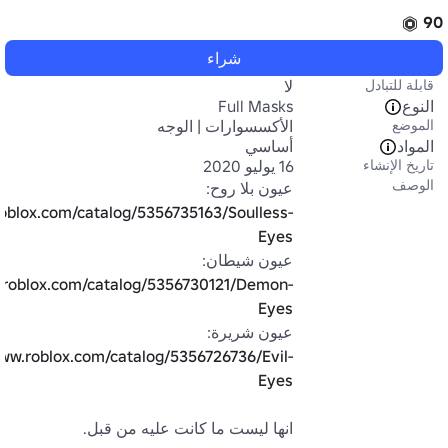
90
شراء
قابلة للتبادل
لا
النوع
Full Masks
الموضع
الأكسسوارات | الوجه
المواد
أساسي
تاريخ الإنشاء
16 يوليو 2020
الوصف
عيون بلا روح: 
roblox.com/catalog/5356735163/Soulless-
Eyes
عيون شيطان: 
.roblox.com/catalog/5356730121/Demon-
Eyes
عيون شريرة: 
www.roblox.com/catalog/5356726736/Evil-
Eyes