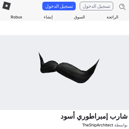
تسجيل الدخول
تسجيل الدخول
الرائجة
السوق
إنشاء
Robux
شارب إمبراطوري أسود
بواسطة
TheShipArchitect