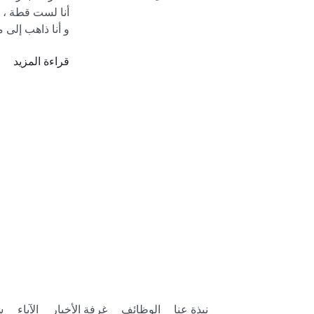
قراءة المزيد
متوفر الآن بالل

4/Strawberry-
Cow-Tail
آذان البقرة:

935038444/Im-
a-Cow
قبعة بقرة أنيقة:

0721/Stylish-
Cow-Hat
نبذة عنا
الوظائف
غرفة الأخبار
الآباء
ش