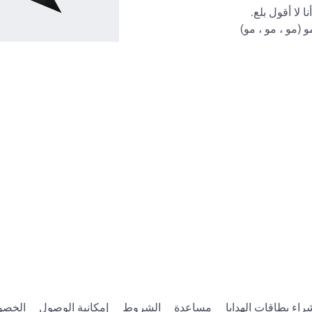
ون الوردي:
https://www.roblox.com/catalog/554847896
https://www.roblox.com/catalog/4
https://www.roblox.com/catalog/506347
اتبعني على تويتر للحصول على لمحات سريعة وتحديثات 
راء بطاقات الهدايا
مساعدة
الشروط
إمكانية الوصول
الخصو