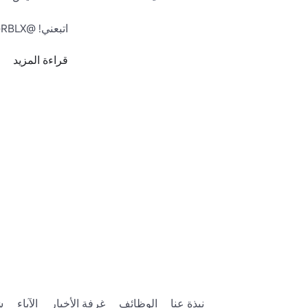
قراءة المزيد
هل تحب أشيائي؟
.com/catalog?
y&SortType=3
قميص: 
g/8619201525/
السراويل: 
g/8619186546/
هل تريد أن تكون
2875/Genesis-
itters#!/about
نبذة عنا
الوظائف
غرفة الأخبار
الآباء
ش