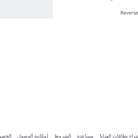
 تحقق من الباقي! 
https://www.roblox
Category=13&CreatorName=Reverse_Polarit
https://www.roblox.com/catalo
https://www.roblox.com/catalo
 جزءًا من العملية؟ انضم إلى مجموعتي! 
https://www.roblox.com/groups/511
Outf
راء بطاقات الهدايا
مساعدة
الشروط
إمكانية الوصول
الخصو