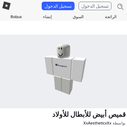
تسجيل الدخول
تسجيل الدخول
الرائجة
السوق
إنشاء
Robux
قميص أبيض للأبطال للأولاد
بواسطة
XxAestheticxXx