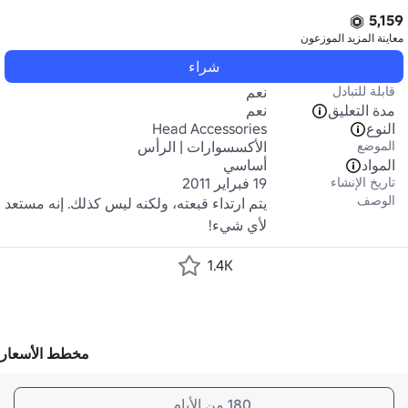
5,159
معاينة المزيد
الموزعون
شراء
قابلة للتبادل
نعم
مدة التعليق
نعم
النوع
Head Accessories
الموضع
الأكسسوارات | الرأس
المواد
أساسي
تاريخ الإنشاء
19 فبراير 2011
الوصف
يتم ارتداء قبعته، ولكنه ليس كذلك. إنه مستعد 
لأي شيء!
1.4K
مخطط الأسعار
180 من الأيام