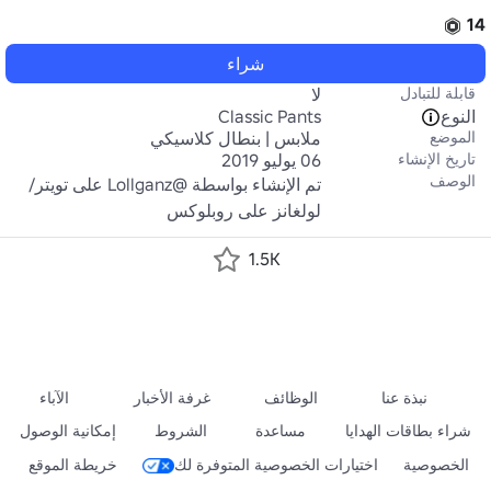
14
شراء
قابلة للتبادل
لا
النوع
Classic Pants
الموضع
ملابس | بنطال كلاسيكي
تاريخ الإنشاء
06 يوليو 2019
الوصف
تم الإنشاء بواسطة @Lollganz على تويتر/
لولغانز على روبلوكس 
1.5K
نبذة عنا
الوظائف
غرفة الأخبار
الآباء
شراء بطاقات الهدايا
مساعدة
الشروط
إمكانية الوصول
الخصوصية
اختيارات الخصوصية المتوفرة لك
خريطة الموقع