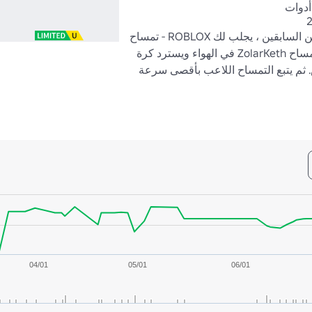
أدوات
من قبو المتدربين السابقين ، يجلب لك ROBLOX - تمساح 
غاضب! يطلق تمساح ZolarKeth في الهواء ويسترد كرة 
سلة من القفص. ثم يتبع التمساح اللاعب بأقصى سرعة 
04/01
05/01
06/01