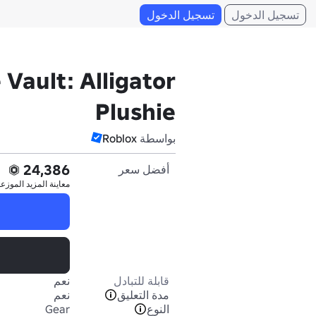
تسجيل الدخول
تسجيل الدخول
 Vault: Alligator
Plushie
بواسطة
Roblox
24,386
أفضل سعر
معاينة المزيد
الموزع
قابلة للتبادل
نعم
مدة التعليق
نعم
النوع
Gear