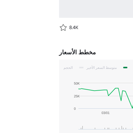
8.4K
مخطط الأسعار
متوسط السعر الأخير
الحجم
50K
25K
0
03/01