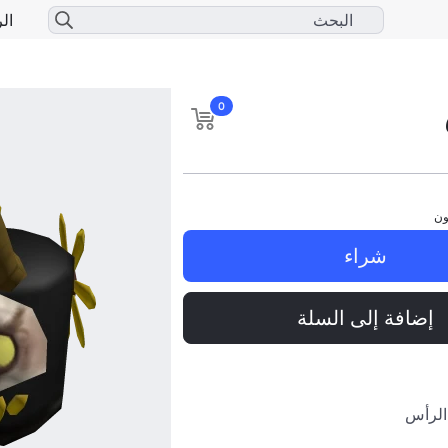
الر
0
ون
شراء
إضافة إلى السلة
الرأس