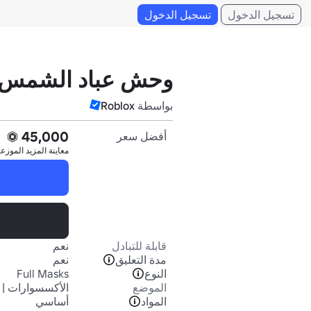
تسجيل الدخول
تسجيل الدخول
وحش عباد الشمس
بواسطة
Roblox
45,000
أفضل سعر
معاينة المزيد
الموزع
قابلة للتبادل
نعم
مدة التعليق
نعم
النوع
Full Masks
الموضع
الأكسسوارات | 
المواد
أساسي