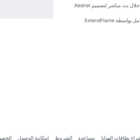
سطة ExtendFlame.
راء بطاقات الهدايا
مساعدة
الشروط
إمكانية الوصول
الخصو