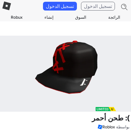
تسجيل الدخول
تسجيل الدخول
الرائجة
السوق
إنشاء
Robux
): طحن أحمر
بواسطة
Roblox