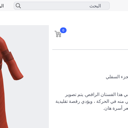
الر
0
لجزء السفلي
ارتدي أشياءك في هذا الفستان الراقص. يتم تصوير 
التمثال الذي يأتي منه في الحركة ، ويؤدي رقصة تقليدية 
تريد المزيد؟ توجه إلى متحف متروبوليتان للفنون في 