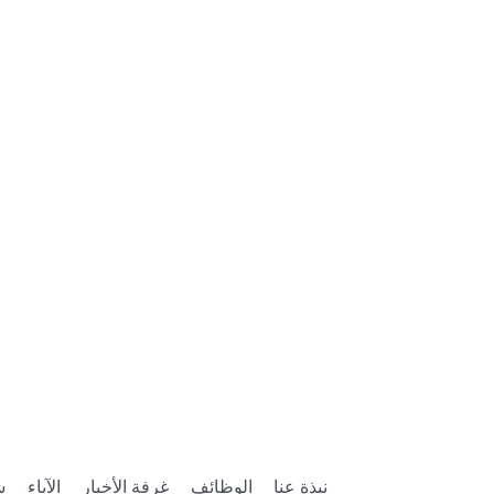
ولا تنس أن تستكشف The Met ع

45860159/The-
Replica
نبذة عنا
الوظائف
غرفة الأخبار
الآباء
ش