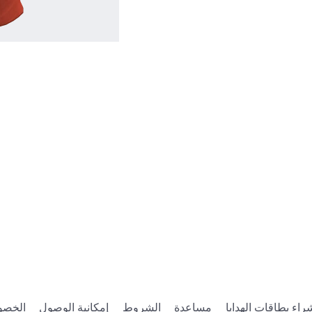
مدينة نيويورك لمشاهدة الأعمال الفنية الأصلية وجمع 
لى Roblox!!
https://www.roblox.com/games/137
راء بطاقات الهدايا
مساعدة
الشروط
إمكانية الوصول
الخصو