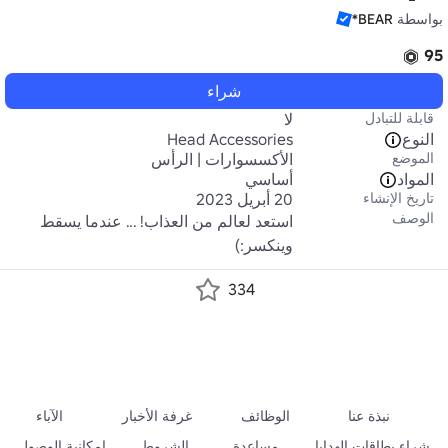
بواسطة
BEAR*
95
شراء
قابلة للتبادل
لا
النوع
Head Accessories
الموضع
الأكسسوارات | الرأس
المواد
أساسي
تاريخ الإنشاء
20 أبريل 2023
الوصف
استعد لعالم من العذاب! ... عندما يسقط 
وينكسر:)
334
نبذة عنا
الوظائف
غرفة الأخبار
الآباء
شراء بطاقات الهدايا
مساعدة
الشروط
إمكانية الوصول