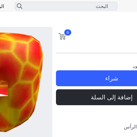
الر
0
ون
شراء
إضافة إلى السلة
الرأس