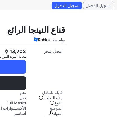
تسجيل الدخول
تسجيل الدخول
قناع النينجا الرائع
بواسطة
Roblox
13,702
أفضل سعر
معاينة المزيد
الموزع
قابلة للتبادل
نعم
مدة التعليق
نعم
النوع
Full Masks
الموضع
الأكسسوارات | 
المواد
أساسي