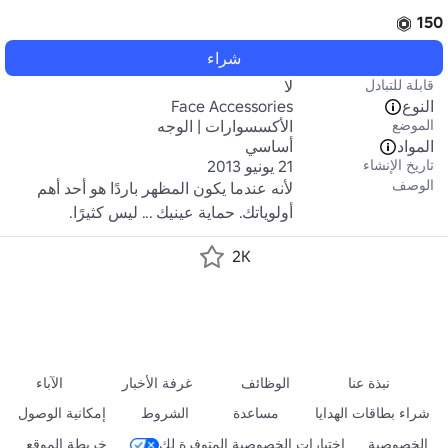
150
شراء
قابلة للتبادل
لا
النوع
Face Accessories
الموضع
الأكسسوارات | الوجه
المواد
أساسي
تاريخ الإنشاء
21 يونيو 2013
الوصف
لأنه عندما يكون المظهر باردًا هو أحد أهم 
أولوياتك. حماية عينيك ... ليس كثيرًا.
2K
نبذة عنا
الوظائف
غرفة الأخبار
الآباء
شراء بطاقات الهدايا
مساعدة
الشروط
إمكانية الوصول
الخصوصية
اختيارات الخصوصية المتوفرة لك
خريطة الموقع