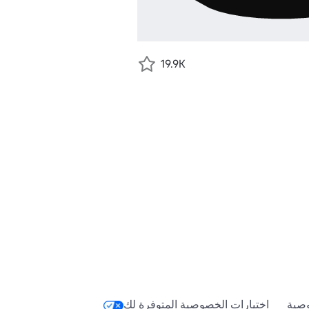
19.9K
Keyword=Animated&Category=1&CreatorN
Keyword=UGC&Category=1&CreatorN
صية
اختيارات الخصوصية المتوفرة لك