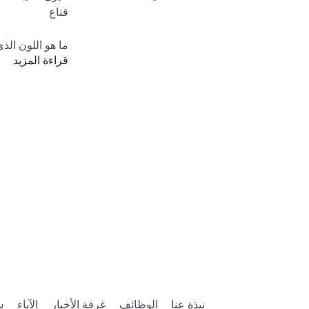
قراءة المزيد
لوان أخرى هنا: 
.com/catalog?
deNotForSale
️ عناصر أخرى: 
deNotForSale
 عيون وجه UGC الرسوم المتحركة
ا
الآباء
غرفة الأخبار
الوظائف
نبذة عنا