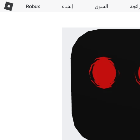
ائجة
السوق
إنشاء
Robux