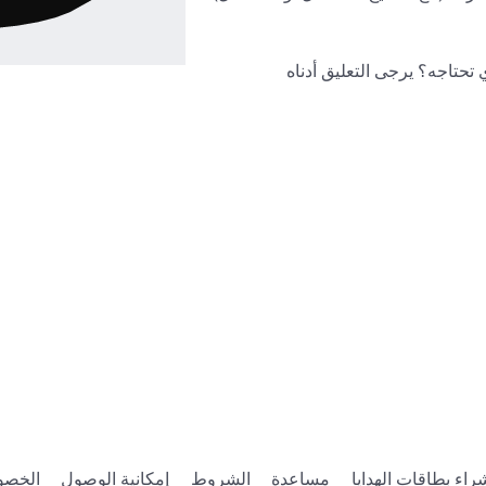
🎨 ابحث عن هذا في أ
https://www.roblox
ame=Espa%C3%B1ol.&CreatorType=Group&SortType=3&Inclu
https://www.roblox.com/catalog?

ame=Espa%C3%B1ol.&CreatorType=Group&SortType=3&Inclu
العلامات:
صوصية
إمكانية الوصول
الشروط
مساعدة
شراء بطاقات الهداي