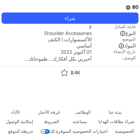
80
شراء
قابلة للتبادل
لا
النوع
Shoulder Accessories
الموضع
الأكسسوارات | الكتف
المواد
أساسي
تاريخ الإنشاء
01 أكتوبر 2022
الوصف
أخبرني بكل أفكارك... طموحاتك...
8.4K
نبذة عنا
الوظائف
غرفة الأخبار
الآباء
شراء بطاقات الهدايا
مساعدة
الشروط
إمكانية الوصول
الخصوصية
اختيارات الخصوصية المتوفرة لك
خريطة الموقع