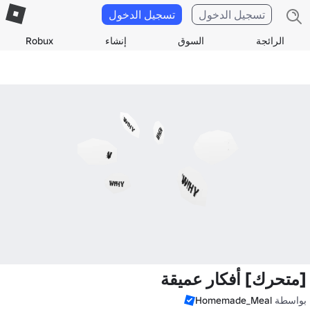
تسجيل الدخول
تسجيل الدخول
الرائجة
السوق
إنشاء
Robux
[متحرك] أفكار عميقة
بواسطة
Homemade_Meal