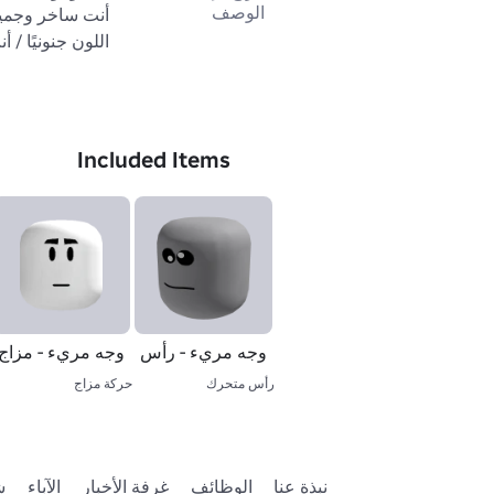
الوصف
اللون جنونيًا / 
Included Items
وجه مريء - رأس
وجه مريء - مزاج
رأس متحرك
حركة مزاج
نبذة عنا
الوظائف
غرفة الأخبار
الآباء
ش